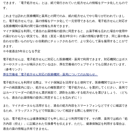
できます。「電子処方せん」とは、紙で発行されていた処方せんの情報をデータ化したもので
す。
これまでは訪れた医療機関と薬局との間でのみ、紙の処方せんでやり取りが行われていまし
た。電子処方せんでは、薬の情報をデータ化して一元管理できるため、電子処方せんに対応す
る医療機関や薬局の間で薬の情報を共有できます。
マイナ保険証を利用して過去のお薬情報の提供に同意すると、お薬手帳を忘れた場合や使用中
の薬がわからない状況でも、過去（直近～過去3年分※）の薬の情報が参照でき、同じ薬や飲み
合わせが悪いものがないか自動的にチェックされるので、より安心して薬を服用することがで
きます。
※今後過去5年分となる予定
電子処方せんは、電子処方せんに対応した医療機関・薬局で利用できます。対応機関にはポス
ターやステッカーが掲示されているほか、厚生労働省のウェブサイトでも公開されています。
（参考リンク）
厚生労働省「電子処方せん対応の医療機関・薬局についてのお知らせ」
電子処方せんを利用する際は、マイナ保険証を活用すると便利です。医療機関ではカードリー
ダーの画面案内に従い、処方せんの種類選択で「電子処方せん」を選択してください。薬局で
はカードリーダーの処方せん選択画面で、調剤をお願いする処方せんを選びましょう。（どち
らも、過去のお薬情報の提供に同意することを忘れずに！）
また、マイナポータルも活用すると、過去の処方内容をスマートフォンなどですぐに確認でき
るため、ドラッグストアなどで市販薬について相談する際にも便利です。
なお、電子処方せんは健康保険証でも申し出により利用可能です。その際、薬局では紙の「処
方内容（控え）」に記載された引換番号を伝えます。ただし、健康保険証を利用する場合は、
過去の薬の情報は共有できません。